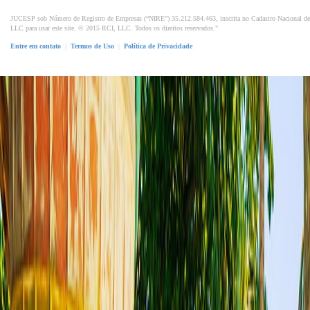
JUCESP sob Número de Registro de Empresas (“NIRE”) 35.212.584.463, inscrita no Cadastro Nacional de P
LLC para usar este site. © 2015 RCI, LLC. Todos os direitos reservados."
Entre em contato
|
Termos de Uso
|
Política de Privacidade